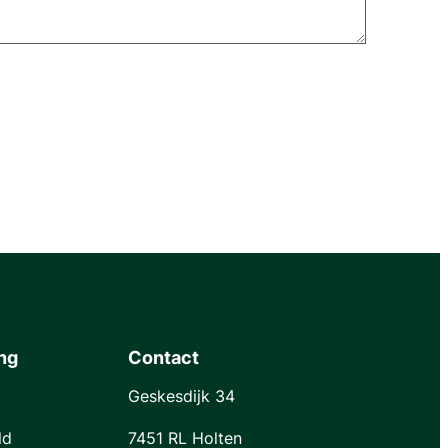
ng
Contact
Geskesdijk 34
ld
7451 RL Holten