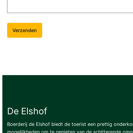
De Elshof
Boerderij de Elshof biedt de toerist een prettig onderk
mogelijkheden om te genieten van de schitterende omg