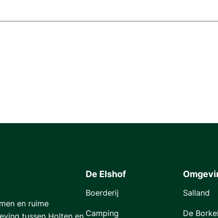
De Elshof
Omgevi
Boerderij
Salland
omen en ruime
Camping
De Borke
eving tussen Holten en