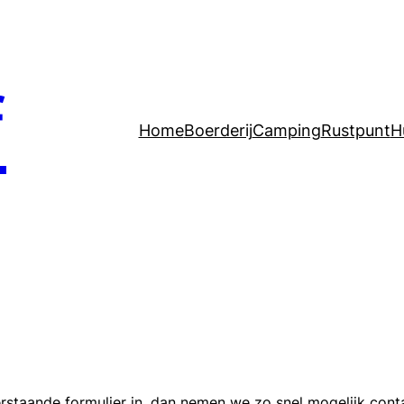
f
Home
Boerderij
Camping
Rustpunt
H
rstaande formulier in, dan nemen we zo snel mogelijk conta