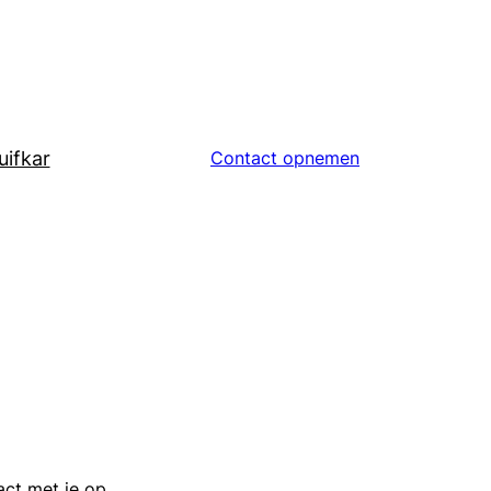
uifkar
Contact opnemen
ct met je op.