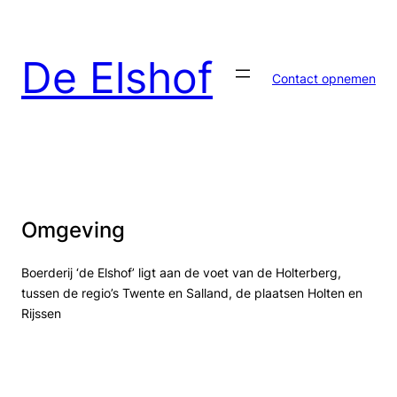
Ga
naar
de
De Elshof
inhoud
Contact opnemen
Omgeving
Boerderij ‘de Elshof’ ligt aan de voet van de Holterberg,
tussen de regio’s Twente en Salland, de plaatsen Holten en
Rijssen